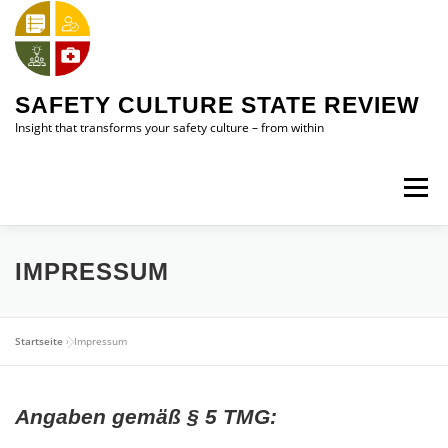
Skip
to
content
SAFETY CULTURE STATE REVIEW
Insight that transforms your safety culture – from within
Menu
HOME
SAFETY CULTURE STATE REVIEW (SCSR)
IMPRESSUM
ABOUT ME
CONTACT ME
Startseite
»
Impressum
Angaben gemäß § 5 TMG: