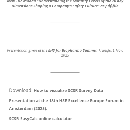
New
-
Download
"Understanding the Maturity Levels of the 20 Key
Dimensions
Shaping a Company's Safety Culture"
as pdf-file
Presentation given at the
EHS for Biopharma Summit,
Frankfurt, Nov.
2025
Download:
How to visualize SCSR Survey Data
Presentation at the 18th HSE Excellence Europe Forum in
.
Amsterdam (2025)
SCSR-EasyCalc online calculator